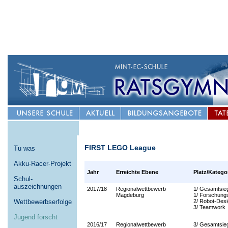
FIRST LEGO League
Tu was
Akku-Racer-Projekt
Jahr
Erreichte Ebene
Platz
/Katego
Schul-
auszeichnungen
2017/18
Regionalwettbewerb
1/ Gesamtsie
Magdeburg
1/ Forschung
Wettbewerbserfolge
2/ Robot-Des
3/ Teamwork
Jugend forscht
2016/17
Regionalwettbewerb
3/ Gesamtsie