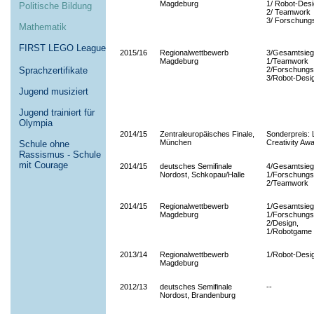
Magdeburg
1/ Robot-Des
Politische Bildung
2/ Teamwork
3/ Forschung
Mathematik
FIRST LEGO League
2015/16
Regionalwettbewerb
3/Gesamtsieg
Magdeburg
1/Teamwork
Sprachzertifikate
2/Forschungs
3/Robot-Desi
Jugend musiziert
Jugend trainiert für
Olympia
2014/15
Zentraleuropäisches Finale,
Sonderpreis:
München
Creativity Aw
Schule ohne
Rassismus - Schule
mit Courage
2014/15
deutsches Semifinale
4/Gesamtsieg
Nordost, Schkopau/Halle
1/Forschungs
2/Teamwork
2014/15
Regionalwettbewerb
1/Gesamtsieg
Magdeburg
1/Forschungs
2/Design,
1/Robotgame
2013/14
Regionalwettbewerb
1/Robot-Desi
Magdeburg
2012/13
deutsches Semifinale
--
Nordost, Brandenburg