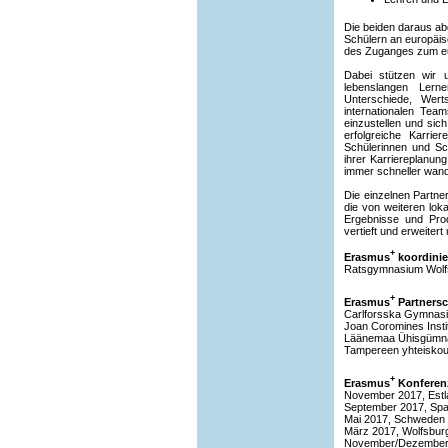
Die beiden daraus ab
Schülern an europäis
des Zuganges zum eu
Dabei stützen wir 
lebenslangen Lerne
Unterschiede, Wert
internationalen Team
einzustellen und sic
erfolgreiche Karrie
Schülerinnen und Sch
ihrer Karriereplanun
immer schneller wand
Die einzelnen Partn
die von weiteren lok
Ergebnisse und Prod
vertieft und erweiter
+
Erasmus
koordinie
Ratsgymnasium Wolf
+
Erasmus
Partnersc
Carlforsska Gymnasi
Joan Coromines Insti
Läänemaa Ühisgümnaa
Tampereen yhteiskou
+
Erasmus
Konferen
November 2017, Estl
September 2017, Spa
Mai 2017, Schweden 
März 2017, Wolfsburg
November/Dezember 2