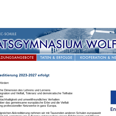
ditierung 2023-2027 erfolgt
fördert
che Dimension des Lehrens und Lernens
egration und Vielfalt, Toleranz und demokratische Teilhabe
nen
Nachhaltigkeit und umweltfreundliches Verhalten
ber das gemeinsame europäische Erbe und die Vielfalt
ung professioneller Netzwerke in ganz Europa.
rfolgreichen Akkreditierung nehmen wir mit Tausenden anderen Schulen europaweit