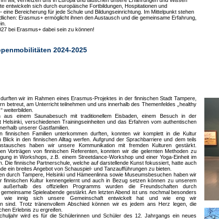
 teil, vernetzen uns in Europa und tauschen unsere Erfahrungen und Wissen
te entwickeln sich durch europäische Fortbildungen, Hospitationen und
 eine Bereicherung für jede Schule und Bildungseinrichtung. Im Mittelpunkt stehen
dlichen: Erasmus+ ermöglicht ihnen den Austausch und die gemeinsame Erfahrung,
in.
2027 bei Erasmus+ dabei sein zu können!
penmobilitäten 2024-2025
durften wir im Rahmen eines Erasmus-Projektes in der finnischen Stadt Tampere,
n betreut, am Unterricht teilnehmen und uns innerhalb des Themenfeldes ‚,healthy
‘ weiterbilden.
en aus einem Saunabesuch mit traditionellem Eisbaden, einem Besuch in der
t Helsinki, verschiedenen Trainingseinheiten und das Erfahren vom authentischen
innerhalb unserer Gastfamilien.
n finnischen Familien unterkommen durften, konnten wir komplett in die Kultur
 Blick in den finnischen Alltag werfen. Aufgrund der Sprachbarriere und dem teils
haustausches haben wir unsere Kommunikation mit fremden Kulturen gestärkt.
nen Vorträgen von finnischen Referenten, konnten wir die gelernten Methoden zu
ung in Workshops, z.B. einem Streetdance-Workshop und einer Yoga-Einheit im
 Die finnische Partnerschule, welche auf darstellende Kunst fokussiert, hatte auch
 ein breites Angebot von Schauspiel- und Tanzaufführungen zu bieten.
gen durch Tampere, Helsinki und Hämeenlinna sowie Museumsbesuchen haben wir
er finnischen Kultur kennengelernt und auch in Bezug setzen können zu unserem
h außerhalb des offiziellen Programms wurden die Freundschaften durch
gemeinsame Spieleabende gestärkt. Am letzten Abend ist uns nochmal besonders
 wie innig sich unsere Gemeinschaft entwickelt hat und wie eng wir
sind. Trotz tränenvollem Abschied können wir es jedem ans Herz legen, die
hen Erlebnis zu ergreifen.
huljahr wird es für die Schülerinnen und Schüler des 12. Jahrgangs ein neues