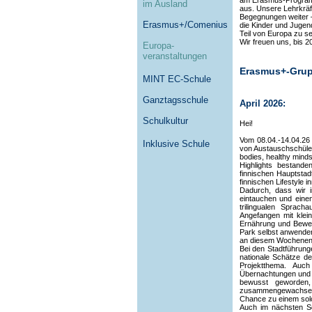
am Erasmus-Programm
im Ausland
aus. Unsere Lehrkräf
Begegnungen weiter –
Erasmus+/Comenius
die Kinder und Jugen
Teil von Europa zu se
Wir freuen uns, bis 
Europa-
veranstaltungen
Erasmus+-Grup
MINT EC-Schule
Ganztagsschule
April 2026:
Schulkultur
Hei!
Vom 08.04.-14.04.26 
Inklusive Schule
von Austauschschüler
bodies, healthy minds‘
Highlights bestand
finnischen Hauptstad
finnischen Lifestyle 
Dadurch, dass wir i
eintauchen und einen
trilingualen Sprac
Angefangen mit klei
Ernährung und Beweg
Park selbst anwenden.
an diesem Wochenende
Bei den Stadtführun
nationale Schätze d
Projektthema. Auc
Übernachtungen und 
bewusst geworden,
zusammengewachsen 
Chance zu einem solc
Auch im nächsten Sc