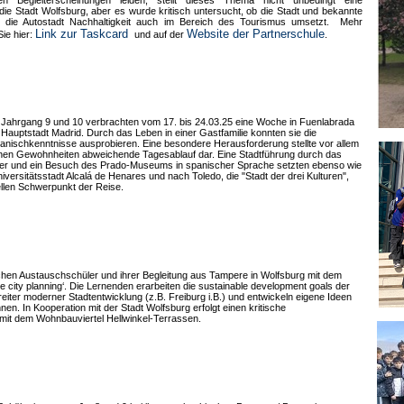
en Begleiterscheinungen leiden, stellt dieses Thema nicht unbedingt eine
die Stadt Wolfsburg, aber es wurde kritisch untersucht, ob die Stadt und bekannte
. die Autostadt Nachhaltigkeit auch im Bereich des Tourismus umsetzt. Mehr
Link zur Taskcard
Website der Partnerschule
Sie hier:
und auf der
.
 Jahrgang 9 und 10 verbrachten vom 17. bis 24.03.25 eine Woche in Fuenlabrada
Hauptstadt Madrid. Durch das Leben in einer Gastfamilie konnten sie die
Spanischkenntnisse ausprobieren. Eine besondere Herausforderung stellte vor allem
hen Gewohnheiten abweichende Tagesablauf dar. Eine Stadtführung durch das
er und ein Besuch des Prado-Museums in spanischer Sprache setzten ebenso wie
niversitätsstadt Alcalá de Henares und nach Toledo, die "Stadt der drei Kulturen",
ellen Schwerpunkt der Reise.
chen Austauschschüler und ihrer Begleitung aus Tampere in Wolfsburg mit dem
ble city planning‘. Die Lernenden erarbeiten die sustainable development goals der
iter moderner Stadtentwicklung (z.B. Freiburg i.B.) und entwickeln eigene Ideen
n. In Kooperation mit der Stadt Wolfsburg erfolgt einen kritische
it dem Wohnbauviertel Hellwinkel-Terrassen.