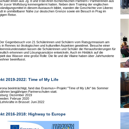
hüler:innen aus Jg. 8 und 9 bei ihren tschechischen Partnern / Partnerinnen aus
jahr zuvor Wolfsburg kennengelernt hatten. Neben dem Training der englischen
ständigungsmittel in diesem Austausch bildet, standen die Geschichte von Liberec
adt in unmittelbarer Nähe zur deutschen Grenze sowie ein Besuch in Prag im
gigen Reise.
 Der Gegenbesuch von 21 Schülerinnen und Schülern vom Ratsgymnasium am
s in Rennes ist ökologischen und kulturellen Aspekten gewidmet. Besuche einer
Meereskundestation lassen die Schülerinnen und Schüler die Herausforderungen für
deutlich erkennen und Lösungsansätze entwickeln. Auch im Hinblick auf die
elt das Wasser eine große Rolle: Die Ile und die Vilaine haben über Jahrhunderte
wohner beeinflusst.
kt 2019-2022: Time of My Life
orona beeinträchtigt, fand das Erasmus+-Projekt "Time of My Life" bis Sommer
ährten langjährigen Partnerschulen statt.
lfsburg: Dezember 2019
hweden: Februar 2020
Lehrkräfte in Brüssel: Juni 2022
kt 2016-2018: Highway to Europe