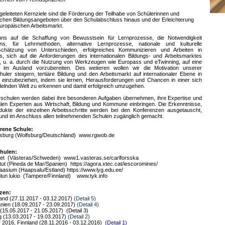
geleiteten Kernziele sind die Förderung der Teilhabe von Schülerinnen und
chen Bildungsangeboten über den Schulabschluss hinaus und der Erleichterung
ropäischen Arbeitsmarkt.
uns auf die Schaffung von Bewusstsein für Lernprozesse, die Notwendigkeit
ns, für Lehrmethoden, alternative Lernprozesse, nationale und kulturelle
schätzung von Unterschieden, erfolgreiches Kommunizieren und Arbeiten in
s, sich auf die Anforderungen des internationalen Bildungs- und Arbeitsmarktes
h, u. a. durch die Nutzung von Werkzeugen wie Europass und eTwinning, auf eine
re im Ausland vorzubereiten. Des weiteren wollen wir die Motivation unserer
uler steigern, tertiäre Bildung und den Arbeitsmarkt auf internationaler Ebene in
g einzubeziehen, indem sie lernen, Herausforderungen und Chancen in einer sich
elnden Welt zu erkennen und damit erfolgreich umzugehen.
erschulen werden dabei ihre besonderen Aufgaben übernehmen, ihre Expertise und
alen Experten aus Wirtschaft, Bildung und Kommune einbringen. Die Erkenntnisse,
ukte der einzelnen Arbeitsschritte werden bei den Konferenzen ausgetauscht,
t und im Anschluss allen teilnehmenden Schulen zugänglich gemacht.
rene Schule:
sburg (Wolfsburg/Deutschland) www.rgwob.de
hulen:
et (Västeras/Schweden) www1.vasteras.se/carlforsska
tut (Pineda de Mar/Spanien) https://agora.xtec.cat/iescoromines/
sium (Haapsalu/Estland) https://www.lyg.edu.ee/
lun lukio (Tampere/Finnland) www.tyk.info
zen:
and (
27.11.2017 - 03.12.2017)
(Detail 5)
nien (18.09.2017 - 23.09.2017)
(Detail 4)
(15.05.2017 - 21.05.2017)
(Detail 3)
 (13.03.2017 - 19.03.2017)
(Detail 2)
016, Finnland (28.11.2016 - 03.12.2016)
(
Detail 1
)