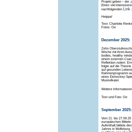
Projekt geben – der ‚
Einen viel intensive
Link 
nachfolgenden
Heippa!
Text: Charlotte Renk
Fotos: Oe
Dezember 2025:
Zehn Oberstufenschü
Woche mit ihren Aus
bodies, healthy minds
einem externen Coach
Reflektion notiert. E
folgte auf die Theori
auf gesunden Lebensm
Rahmenprogramm war 
eines Eishockey-Spiel
Muskelkater.
Weitere Informationen
Text und Foto: Oe
September 2025:
Vom 21. bis 27.09.25
europäischen Mitteln
Aufenthalt bildete d
Jahres in Wolfsburg.