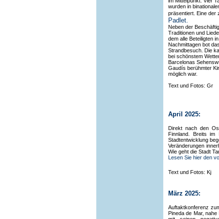
im Mittelpunkt. Vier 
wurden in binationale
präsentiert. Eine der
Padlet.
Neben der Beschäftig
Traditionen und Lied
dem alle Beteiligten i
Nachmittagen bot da
Strandbesuch. Die ka
bei schönstem Wetter
Barcelonas Sehenswü
Gaudís berühmter K
möglich war.
Text und Fotos: Gr
April 2025:
Direkt nach den Os
Finnland. Breits i
Stadtentwicklung be
Veränderungen inner
Wie geht die Stadt 
Lesen Sie hier den vo
Text und Fotos: Kj
März 2025:
Auftaktkonferenz zum
Pineda de Mar, nahe 