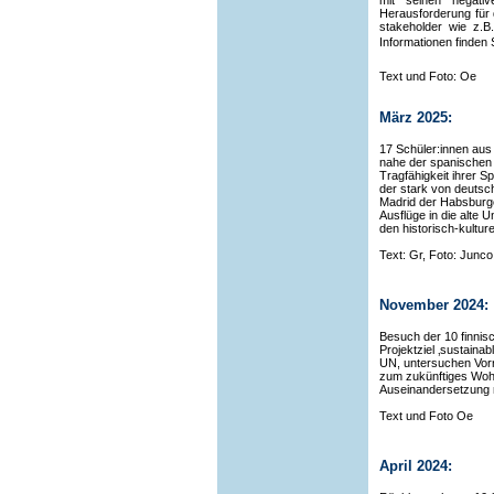
mit seinen negativ
Herausforderung für 
stakeholder wie z.B
Informationen finden 
Text und Foto: Oe
März 2025:
17 Schüler:innen aus
nahe der spanischen 
Tragfähigkeit ihrer 
der stark von deutsc
Madrid der Habsburg
Ausflüge in die alte U
den historisch-kultur
Text: Gr, Foto: Junco
November 2024:
Besuch der 10 finnis
Projektziel ‚sustaina
UN, untersuchen Vorre
zum zukünftiges Wohne
Auseinandersetzung m
Text und Foto Oe
April 2024: