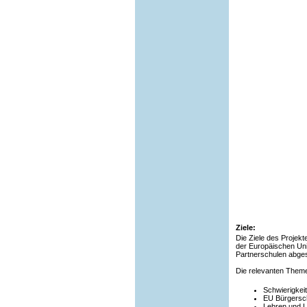
Ziele:
Die Ziele des Projek
der Europäischen Uni
Partnerschulen abge
Die relevanten Theme
Schwierigkeit
EU Bürgersc
Lehren und 