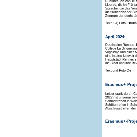
Rückbesuch von 10 Sc
Liberec, die im Früh
Sprache, die das Ver
als tschechischer St
Zentrum der sechstä
Text: Gr, Foto: Hrubá
April 2024:
Destination Rennes:
Collège La Binquenai
Vogelkoje und einer 
eine intakte Umwelt 
Hauptstadt Rennes spi
die Stadt und ihre Be
Text und Foto Oe
Erasmus+-Proje
Leider stark durch C
2022 mit unseren bew
Schülertreffen in Wo
Schülertreffen in Sc
Abschlusstreffen der 
Erasmus+-Proje