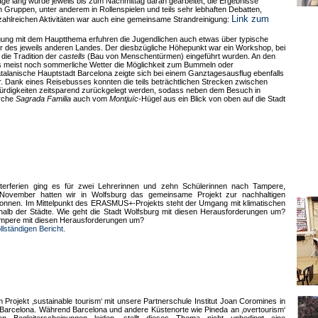
Tage lang wurde jeweils bis zum Nachmittag daran gearbeitet, die Ergebnisse
n Gruppen, unter anderem in Rollenspielen und teils sehr lebhaften Debatten,
Link zum
 zahlreichen Aktivitäten war auch eine gemeinsame Strandreinigung:
ung mit dem Hauptthema erfuhren die Jugendlichen auch etwas über typische
er des jeweils anderen Landes. Der diesbzügliche Höhepunkt war ein Workshop, bei
n die Tradition der
castells
(Bau von Menschentürmen) eingeführt wurden. An den
s meist noch sommerliche Wetter die Möglichkeit zum Bummeln oder
talanische Hauptstadt Barcelona zeigte sich bei einem Ganztagesausflug ebenfalls
. Dank eines Reisebusses konnten die teils beträchtlichen Strecken zwischen
rdigkeiten zeitsparend zurückgelegt werden, sodass neben dem Besuch in
irche
Sagrada Familia
auch vom
Montjuïc
-Hügel aus ein Blick von oben auf die Stadt
terferien ging es für zwei Lehrerinnen und zehn Schülerinnen nach Tampere,
m November hatten wir in Wolfsburg das gemeinsame Projekt zur nachhaltigen
gonnen. Im Mittelpunkt des ERASMUS+-Projekts steht der Umgang mit klimatischen
halb der Städte. Wie geht die Stadt Wolfsburg mit diesen Herausforderungen um?
Tampere mit diesen Herausforderungen um?
llständigen Bericht.
 Projekt ‚sustainable tourism‘ mit unsere Partnerschule Institut Joan Coromines in
Barcelona. Während Barcelona und andere Küstenorte wie Pineda an ‚overtourism‘