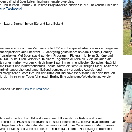
open call‘ wird über itslearning kommuniziert werden.
ren und bunten Eindruck in unsere Projektwoche finden Sie auf Taskcards über den
zur Taskcard.
en, Laura Stumpf, Inken Bär und Lara Boland
ler unserer finnischen Partnerschule TYK aus Tampere haben in der vergangenen
tauschpartnern aus unserem 12. Jahrgang gemeinsam an dem Thema ‚Healthy
‘ gearbeitet. Viel Sport stand auf dem Programm: Fitness mit Herrn Schütte und
, Tai Chi bei Frau Reinecke! In einem Tagebuch wurden die Ziele als auch die
rnährungsmythen wurden kritisch hinterfragt, immer in englischer Sprache. Natürlich
e die Praxis und in internationalen Teams wurde ein sehr vielseitiges Menü basierend
itteln zubereitet und anschließend gemeinsam verspeist. Ausreichend
vorgesehen: vom Besuch der Autostadt inklusive Werkstour, über den Besuch
s bis hin zu einer Tagesfahrt nach Berlin. Eine gelungene Woche inklusive viel
 finden Sie hier:
Link zur Taskcard
 befanden sich zehn Elfklässlerinnen und Elftklässler im Rahmen des mit
 geförderten Erasmus-Programms im spanischen Pineda de Mar (Katalonien). Der
en Gegenbesuch zu dem der Partner vom Institut Joan Coromines im März diesen
 Wie damals stand auch bei diesem Treffen das Thema "Nachhaltiger Tourismus"