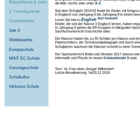
Bläserklasse & mehr
die Abb. rechts oder unter
A-Z
.
Seit dem Schuljahr 2014/15 findet für Kinder mit fortges
3. Fremdsprache
in Englisch von Jahrgang 5 bis Jahrgang 8 in einem bes
fast forward
English
Lesen Sie hierzu
.
Quartalsbilanz
Kinder, die seit der Klasse 3 Englisch lernen, haben regu
In Jahrgang 9 gehen die Eff-Gruppen in bilingualen Sachf
Sek II
Sachfachunterricht Geschichte über.
Die Klassen haben bis zu 30 Schüler pro Klasse und ein
Wettbewerbe
Patenschülern, der Schulsozialpädagogin und durch eine
Schuljahres wachsen die Klassen schnell zu einer Gem
Europaschule
Der Sportunterricht findet seit Oktober 2017 ebenso wie
MINT EC-Schule
Informatik und Physik im neuen
Gebäudetrakt S
statt.
Ganztagsschule
Text: Ya, Foto oben: Ansgar Wilkendorf
Letzte Aktualisierung: Ya/20.12.2019
Schulkultur
Inklusive Schule