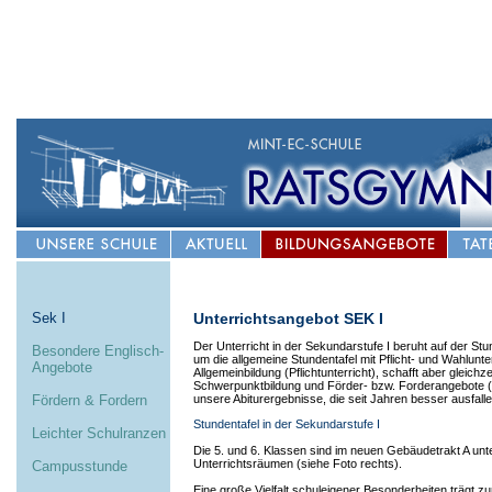
Sek I
Unterrichtsangebot SEK I
Der Unterricht in der Sekundarstufe I beruht auf der
Stu
Besondere Englisch-
um die allgemeine Stundentafel mit Pflicht- und Wahlunterr
Angebote
Allgemeinbildung (Pflichtunterricht), schafft aber gleichze
Schwerpunktbildung und Förder- bzw. Forderangebote (Wa
Fördern & Fordern
unsere Abiturergebnisse, die seit Jahren besser ausfall
Stundentafel in der Sekundarstufe I
Leichter Schulranzen
Die 5. und 6. Klassen sind im neuen Gebäudetrakt A un
Unterrichtsräumen (siehe Foto rechts).
Campusstunde
Eine große Vielfalt schuleigener Besonderheiten trägt zu