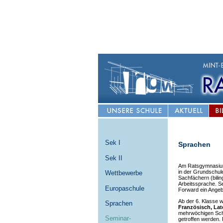
Sek I
Sprachen
Sek II
Am Ratsgymnasium
in der Grundschule
Wettbewerbe
Sachfächern (bili
Arbeitssprache. S
Europaschule
Forward ein Angeb
Ab der 6. Klasse w
Sprachen
Französisch, Lat
mehrwöchigen Schn
Seminar-
getroffen werden.