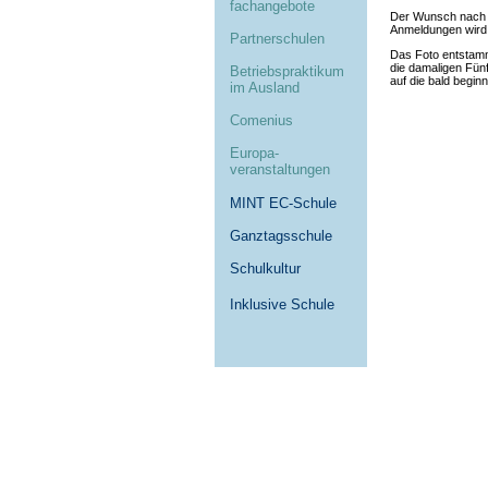
fachangebote
Der Wunsch nach 
Anmeldungen wird 
Partnerschulen
Das Foto entstam
die damaligen Fün
Betriebspraktikum
auf die bald begi
im Ausland
Comenius
Europa-
veranstaltungen
MINT EC-Schule
Ganztagsschule
Schulkultur
Inklusive Schule