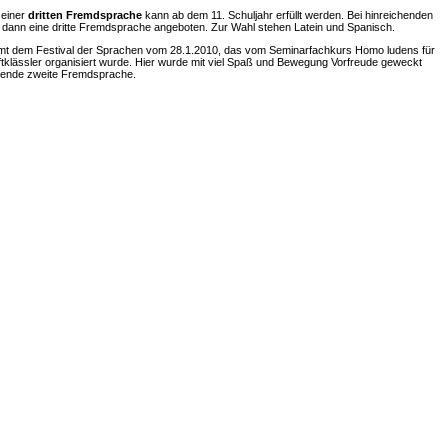
einer
dritten Fremdsprache
kann ab dem 11. Schuljahr erfüllt werden. Bei hinreichenden
dann eine dritte Fremdsprache angeboten. Zur Wahl stehen Latein und Spanisch.
mt dem Festival der Sprachen vom 28.1.2010, das vom Seminarfachkurs Homo ludens für
ftklässler organisiert wurde. Hier wurde mit viel Spaß und Bewegung Vorfreude geweckt
nnende zweite Fremdsprache.